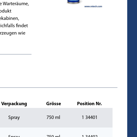
ie Warteräume,
rodukt
ekabinen,
chfalls findet
hrzeugen wie
Verpackung
Grösse
Position Nr.
Spray
750 ml
1 34401