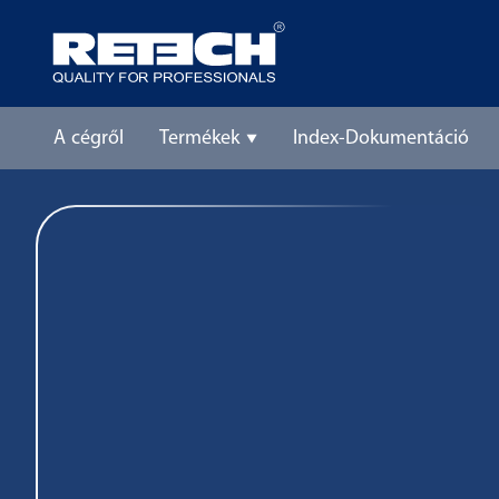
A cégről
Termékek
Index-Dokumentáció