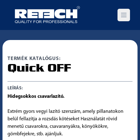
Open m
TERMÉK KATALÓGUS:
Quick OFF
LEÍRÁS:
Hidegsokkos csavarlazító.
Extrém gyors vegyi lazító szerszám, amely pillanatokon
belül fellazítja a rozsdás kötéseket Használatát rövid
menetű csavarokra, csavaranyákra, könyökökre,
gömbfejekre, stb. ajánljuk.